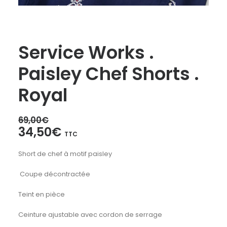
Service Works .
Paisley Chef Shorts .
Royal
69,00
€
Le
Le
34,50
€
TTC
prix
prix
Short de chef à motif paisley
initial
actuel
était :
est :
Coupe décontractée
69,00€.
34,50€.
Teint en pièce
Ceinture ajustable avec cordon de serrage