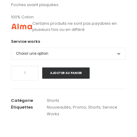
Poches avant plaquées
100% Coton
Certains produits ne sont pas payables en
plusieurs fois ou en différé
Service works
quantité
AJOUTER AU PANIER
de
Service
Works
.
Catégorie
Shorts
Paisley
Étiquettes
Nouveautés
,
Promo
,
Shorts
,
Service
Chef
Works
Shorts
.
Royal