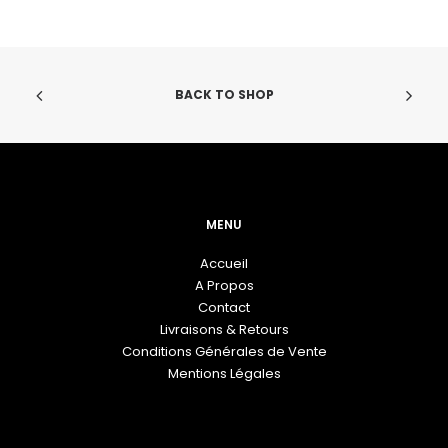
peuvent
pe
être
êt
choisies
ch
sur
su
la
la
BACK TO SHOP
page
pa
du
du
produit
pr
MENU
Accueil
A Propos
Contact
Livraisons & Retours
Conditions Générales de Vente
Mentions Légales