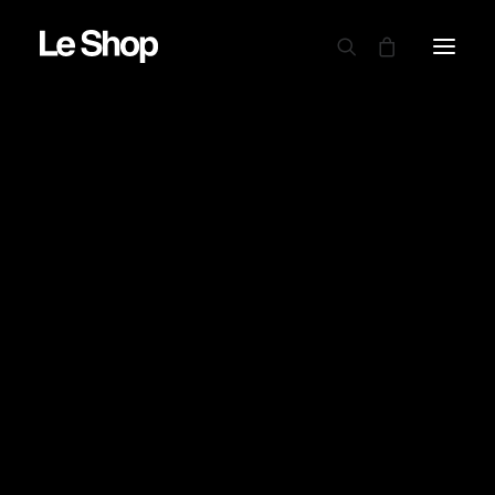
AUTRY
BARBOUR
CARHARTT WIP
CIELE
DRAPEAU NOIR
PROMO !
EDWIN
GARMENT PROJECT
GOOD ON
LE MONT ST MICHEL
NINE IN THE MORNING
NITTO KNITWEAR
NORSE PROJECTS
OAMC PEACEMAKER
ORDINARY FITS
PARABOOT
POWER GOODS
RED WING SHOES