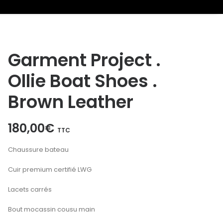
Garment Project .
Ollie Boat Shoes .
Brown Leather
180,00
€
TTC
Chaussure bateau
Cuir premium certifié LWG
Lacets carrés
Bout mocassin cousu main