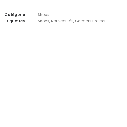
Project
.
Catégorie
Shoes
Ollie
Étiquettes
Shoes
,
Nouveautés
,
Garment Project
Boat
Shoes
.
Brown
Leather