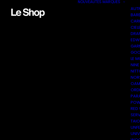
NOUVEAUTÉS
MARQUES
AUT
BAR
CAR
CIEL
DRA
EDW
GAR
GOO
LE M
NINE
NITT
NOR
OAM
ORDI
PAR
POW
RED
SER
TAI
UNF
UNI
WOO