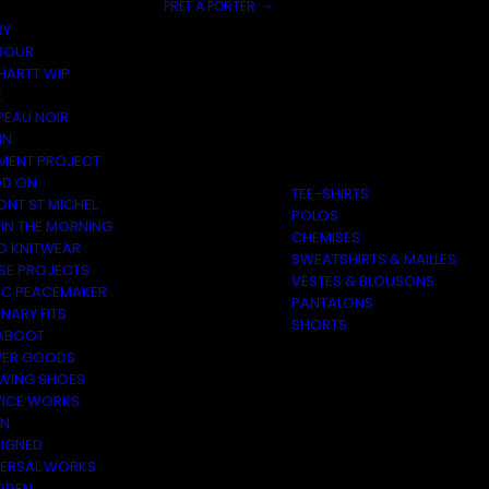
PRÊT À PORTER
RY
BOUR
HARTT WIP
E
PEAU NOIR
IN
MENT PROJECT
D ON
TEE-SHIRTS
ONT ST MICHEL
POLOS
 IN THE MORNING
CHEMISES
O KNITWEAR
SWEATSHIRTS & MAILLES
SE PROJECTS
VESTES & BLOUSONS
C PEACEMAKER
PANTALONS
NARY FITS
SHORTS
ABOOT
ER GOODS
 WING SHOES
VICE WORKS
ON
EIGNED
VERSAL WORKS
DEN