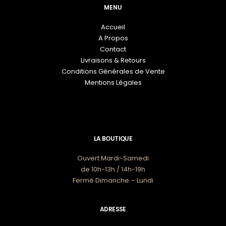
sur
MENU
la
page
Accueil
du
A Propos
produit
Contact
Livraisons & Retours
Conditions Générales de Vente
Mentions Légales
LA BOUTIQUE
Ouvert Mardi-Samedi
de 10h-13h / 14h-19h
Fermé Dimanche – Lundi
ADRESSE