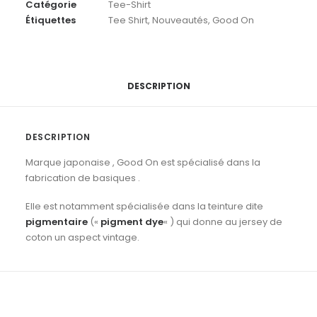
Catégorie
Tee-Shirt
SS
Étiquettes
Tee Shirt
,
Nouveautés
,
Good On
Crew
Tee
.
P-
Dark
DESCRIPTION
Green
DESCRIPTION
Marque japonaise , Good On est spécialisé dans la
fabrication de basiques .
Elle est notamment spécialisée dans la teinture dite
pigmentaire
(«
pigment dye
« ) qui donne au jersey de
coton un aspect vintage.