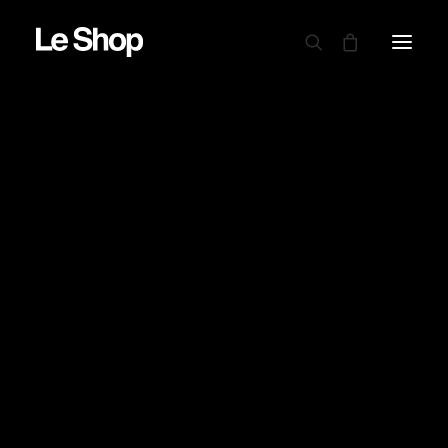
AUTRY
BARBOUR
CARHARTT WIP
CIELE
DRAPEAU NOIR
EDWIN
GARMENT PROJECT
GOOD ON
LE MONT ST MICHEL
NINE IN THE MORNING
NITTO KNITWEAR
NORSE PROJECTS
OAMC PEACEMAKER
ORDINARY FITS
PARABOOT
POWER GOODS
RED WING SHOES