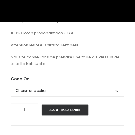
Vintage Dye
Fabriqué et teinté au Japon
100% Coton provenant des U.S.A
Attention les tee-shirts taillent petit
Nous te conseillons de prendre une taille au-dessus de
ta taille habituelle
Good On
quantité
AJOUTER AU PANIER
de
Good
On
.