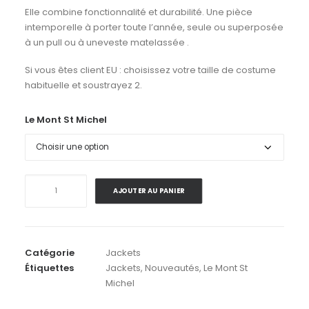
Elle combine fonctionnalité et durabilité. Une pièce
intemporelle à porter toute l’année, seule ou superposée
à un pull ou à uneveste matelassée .
Si vous êtes client EU : choisissez votre taille de costume
habituelle et soustrayez 2.
Le Mont St Michel
quantité
AJOUTER AU PANIER
de
Le
Mont
St
Catégorie
Jackets
Michel
Étiquettes
Jackets
,
Nouveautés
,
Le Mont St
.
Michel
Moleskin
Work