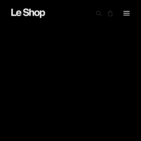
AUTRY
BARBOUR
CARHARTT WIP
CIELE
DRAPEAU NOIR
EDWIN
GARMENT PROJECT
GOOD ON
LE MONT ST MICHEL
NINE IN THE MORNING
NITTO KNITWEAR
NORSE PROJECTS
OAMC PEACEMAKER
ORDINARY FITS
PARABOOT
POWER GOODS
RED WING SHOES