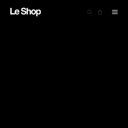
AUTRY
BARBOUR
CARHARTT WIP
CIELE
DRAPEAU NOIR
PROMO !
EDWIN
GARMENT PROJECT
GOOD ON
LE MONT ST MICHEL
NINE IN THE MORNING
NITTO KNITWEAR
NORSE PROJECTS
OAMC PEACEMAKER
ORDINARY FITS
PARABOOT
POWER GOODS
RED WING SHOES