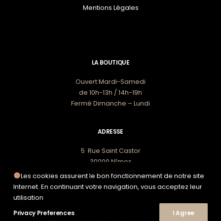
Mentions Légales
LA BOUTIQUE
Ouvert Mardi-Samedi
de 10h-13h / 14h-19h
Fermé Dimanche – Lundi
ADRESSE
5 Rue Saint Castor
30000 Nîmes
T 04 66 06 10 29
Les cookies assurent le bon fonctionnement de notre site
Internet. En continuant votre navigation, vous acceptez leur
utilisation
Privacy Preferences
I Agree