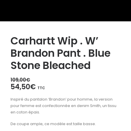
Carhartt Wip . W’
Brandon Pant . Blue
Stone Bleached
109,00
€
Le
Le
54,50
€
TTC
prix
prix
Inspiré du pantalon ‘Brandon’ pour homme, la version
initial
actuel
pour femme est confectionnée en denim Smith, un tissu
était :
est :
en coton épais.
109,00€.
54,50€.
De coupe ample, ce modèle est taille basse.