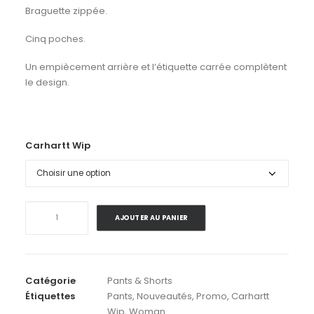
Braguette zippée.
Cinq poches.
Un empiècement arrière et l’étiquette carrée complètent
le design.
Carhartt Wip
quantité
AJOUTER AU PANIER
de
Carhartt
Wip
.
Catégorie
Pants & Shorts
W'
Étiquettes
Pants
,
Nouveautés
,
Promo
,
Carhartt
Brandon
Wip
,
Woman