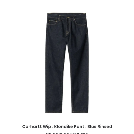
Ce
Ce
CHOIX DES OPTIONS
Carhartt Wip . Klondike Pant . Blue Rinsed
produit
pr
a
a
Le
Le