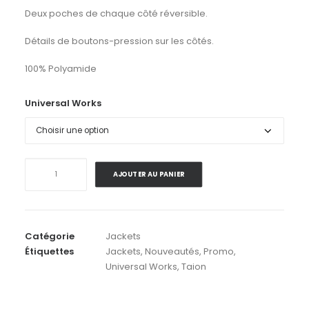
Deux poches de chaque côté réversible.
Détails de boutons-pression sur les côtés.
100% Polyamide
Universal Works
quantité
AJOUTER AU PANIER
de
Universal
Works
X
Catégorie
Jackets
Taion
Étiquettes
Jackets
,
Nouveautés
,
Promo
,
.
Universal Works
,
Taion
Liner
Jacket
Reversible