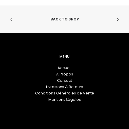
choisies
ch
sur
su
la
la
BACK TO SHOP
page
pa
du
du
produit
pr
MENU
Accueil
A Propos
Contact
Livraisons & Retours
Conditions Générales de Vente
Mentions Légales