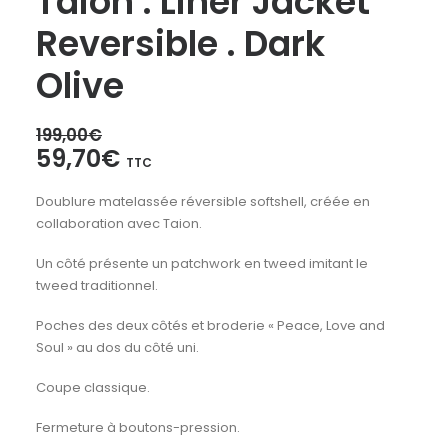
Taion . Liner Jacket
Reversible . Dark
Olive
199,00
€
Le
Le
59,70
€
TTC
prix
prix
Doublure matelassée réversible softshell, créée en
initial
actuel
collaboration avec Taion.
était :
est :
199,00€.
59,70€.
Un côté présente un patchwork en tweed imitant le
tweed traditionnel.
Poches des deux côtés et broderie « Peace, Love and
Soul » au dos du côté uni.
Coupe classique.
Fermeture à boutons-pression.