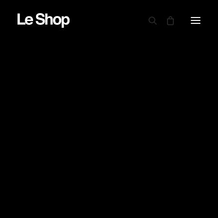
AUTRY
BARBOUR
CARHARTT WIP
CIELE
DRAPEAU NOIR
PROMO !
EDWIN
GARMENT PROJECT
GOOD ON
LE MONT ST MICHEL
NINE IN THE MORNING
NITTO KNITWEAR
NORSE PROJECTS
OAMC PEACEMAKER
ORDINARY FITS
PARABOOT
POWER GOODS
RED WING SHOES