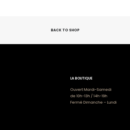
choisies
sur
la
page
du
produit
BACK TO SHOP
LA BOUTIQUE
Ouvert Mardi-Samedi
de 10h-13h / 14h-19h
Fermé Dimanche – Lundi