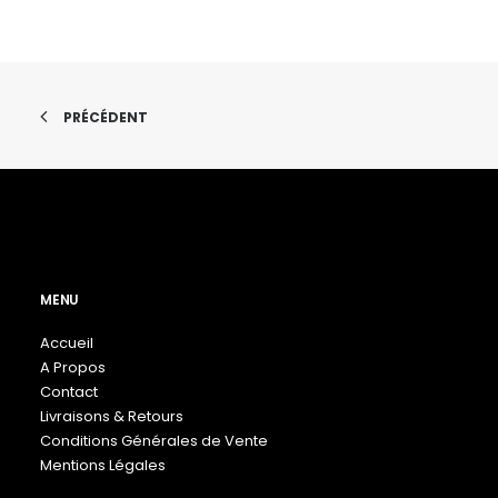
choisies
choisies
sur
sur
la
la
page
page
du
du
produit
produit
PRÉCÉDENT
MENU
Accueil
A Propos
Contact
Livraisons & Retours
Conditions Générales de Vente
Mentions Légales