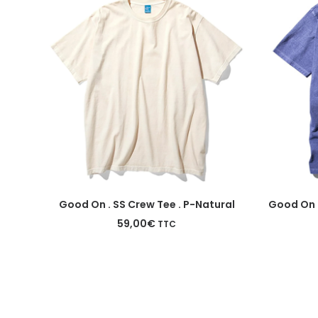
Ce
Ce
CHOIX DES OPTIONS
Good On . SS Crew Tee . P-Natural
Good On .
produit
produit
a
a
59,00
€
TTC
plusieurs
plusieurs
variations.
variations.
Les
Les
options
options
peuvent
peuvent
être
être