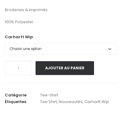
Broderies & imprimés
100% Polyester
Carhartt Wip
quantité
AJOUTER AU PANIER
de
Carhartt
Wip
.
Catégorie
Tee-Shirt
Terrace
Étiquettes
Tee Shirt
,
Nouveautés
,
Carhartt Wip
Football
T-
Shirt
.
Curacao