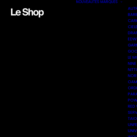
NOUVEAUTÉS
MARQUES
AUT
BAR
CAR
CIEL
DRA
EDW
GAR
GOO
LE M
NINE
NITT
NOR
OAM
ORDI
PAR
POW
RED
SER
TAI
UNF
UNI
WOO