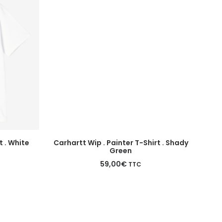
Ce
Ce
CHOIX DES OPTIONS
t . White
Carhartt Wip . Painter T-Shirt . Shady
Car
produit
produi
Green
a
a
plusieurs
59,00
€
plusie
TTC
variations.
variat
Les
Les
options
optio
peuvent
peuve
être
être