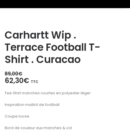
Carhartt Wip .
Terrace Football T-
Shirt . Curacao
89,00
€
Le
Le
62,30
€
TTC
prix
prix
Tee Shirt manches courtes en polyester léger
initial
actuel
était :
est :
Inspiration maillot de football
89,00€.
62,30€.
Coupe loose
Bord de couleur aux manches & col