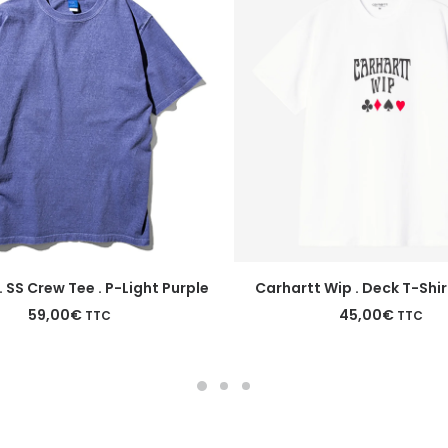
Ce
CHOIX DES OPTIONS
CHOIX DES OPTIONS
 SS Crew Tee . P-Light Purple
Carhartt Wip . Deck T-Shir
produit
a
59,00
€
45,00
€
TTC
TTC
plusieurs
variations.
Les
options
peuvent
être