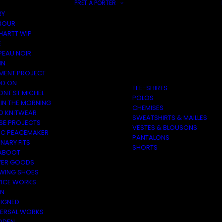
PRÊT À PORTER
RY
BOUR
HARTT WIP
E
PEAU NOIR
IN
MENT PROJECT
D ON
TEE-SHIRTS
ONT ST MICHEL
POLOS
 IN THE MORNING
CHEMISES
O KNITWEAR
SWEATSHIRTS & MAILLES
SE PROJECTS
VESTES & BLOUSONS
C PEACEMAKER
PANTALONS
NARY FITS
SHORTS
ABOOT
ER GOODS
 WING SHOES
VICE WORKS
ON
EIGNED
VERSAL WORKS
DEN