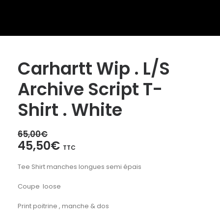
Carhartt Wip . L/S
Archive Script T-
Shirt . White
65,00
€
Le
Le
45,50
€
TTC
prix
prix
Tee Shirt manches longues semi épais
initial
actuel
était :
est :
Coupe loose
65,00€.
45,50€.
Print poitrine , manche & dos