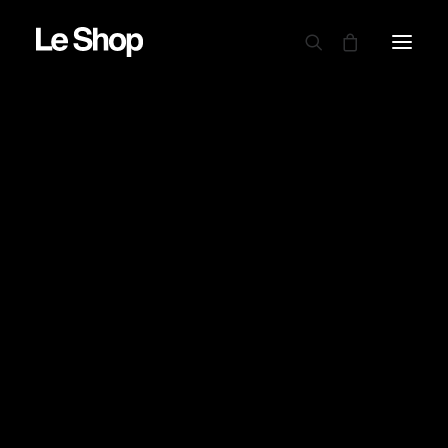
AUTRY
BARBOUR
CARHARTT WIP
CIELE
DRAPEAU NOIR
EDWIN
GARMENT PROJECT
GOOD ON
LE MONT ST MICHEL
NINE IN THE MORNING
NITTO KNITWEAR
NORSE PROJECTS
OAMC PEACEMAKER
ORDINARY FITS
PARABOOT
POWER GOODS
RED WING SHOES