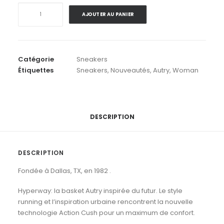
quantité
AJOUTER AU PANIER
de
Autry
.
Hyperway
Catégorie
Sneakers
Low
Étiquettes
Sneakers
,
Nouveautés
,
Autry
,
Woman
SA08
Suede
Bic
Mesh
.
DESCRIPTION
Silk
White
DESCRIPTION
Fondée à Dallas, TX, en 1982 .
Hyperway: la basket Autry inspirée du futur. Le style
running et l’inspiration urbaine rencontrent la nouvelle
technologie Action Cush pour un maximum de confort.