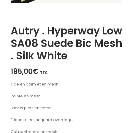
Autry . Hyperway Low
SA08 Suede Bic Mesh
. Silk White
195,00
€
TTC
Tige en daim et en mesh.
Pointe en mesh
Lacets plats en coton.
Etiquette en jacquard avec logo
Col rembourré en mesh.