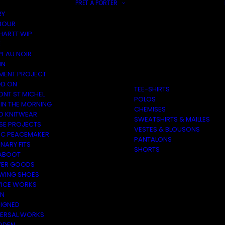
PRÊT À PORTER
RY
BOUR
HARTT WIP
E
PEAU NOIR
IN
MENT PROJECT
D ON
TEE-SHIRTS
ONT ST MICHEL
POLOS
 IN THE MORNING
CHEMISES
O KNITWEAR
SWEATSHIRTS & MAILLES
SE PROJECTS
VESTES & BLOUSONS
C PEACEMAKER
PANTALONS
NARY FITS
SHORTS
ABOOT
ER GOODS
 WING SHOES
VICE WORKS
ON
EIGNED
VERSAL WORKS
DEN