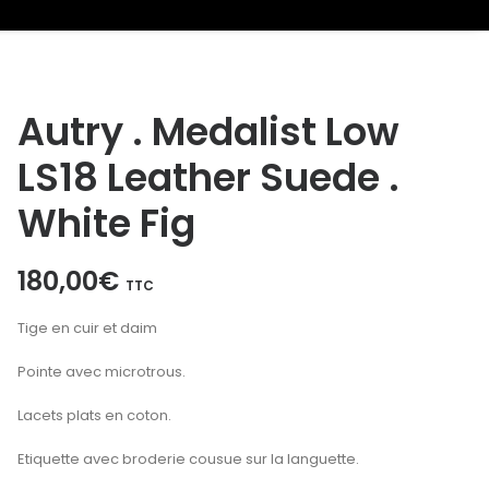
Autry . Medalist Low
LS18 Leather Suede .
White Fig
180,00
€
TTC
Tige en cuir et daim
Pointe avec microtrous.
Lacets plats en coton.
Etiquette avec broderie cousue sur la languette.