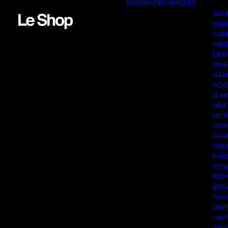
NOUVEAUTÉS
MARQUES
AUT
BAR
CAR
CIEL
DRA
EDW
GAR
GOO
LE M
NINE
NITT
NOR
OAM
ORDI
PAR
POW
RED
SER
TAI
UNF
UNI
WOO