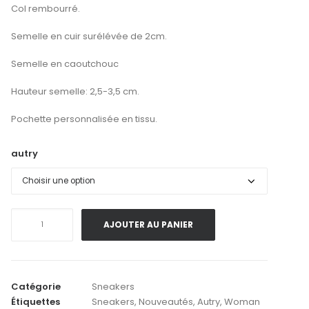
Col rembourré.
Semelle en cuir surélévée de 2cm.
Semelle en caoutchouc
Hauteur semelle: 2,5-3,5 cm.
Pochette personnalisée en tissu.
autry
quantité
AJOUTER AU PANIER
de
Autry
.
Medalist
Catégorie
Sneakers
Low
Étiquettes
Sneakers
,
Nouveautés
,
Autry
,
Woman
LS18