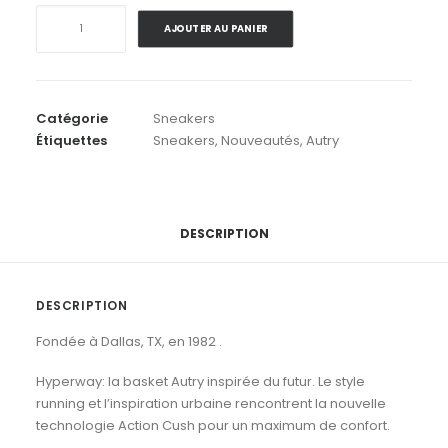
quantité
AJOUTER AU PANIER
de
Autry
.
Hyperway
Catégorie
Sneakers
Low
Étiquettes
Sneakers
,
Nouveautés
,
Autry
SA05
Bicolor
Mesh
.
Plumbeo
DESCRIPTION
Silver
DESCRIPTION
Fondée à Dallas, TX, en 1982 .
Hyperway: la basket Autry inspirée du futur. Le style
running et l’inspiration urbaine rencontrent la nouvelle
technologie Action Cush pour un maximum de confort.