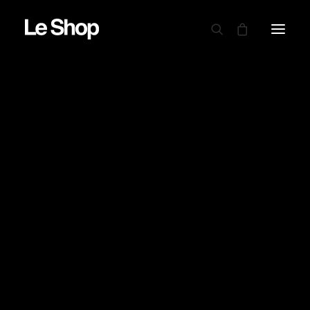
AUTRY
BARBOUR
CARHARTT WIP
CIELE
DRAPEAU NOIR
EDWIN
GARMENT PROJECT
GOOD ON
LE MONT ST MICHEL
NINE IN THE MORNING
NITTO KNITWEAR
NORSE PROJECTS
OAMC PEACEMAKER
ORDINARY FITS
PARABOOT
POWER GOODS
RED WING SHOES