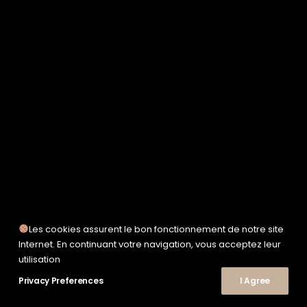
SERVICE WORKS
TAION
UNFEIGNED
UNIVERSAL WORKS
WOODEN
TEE-SHIRTS
POLOS
CHEMISES
SWEATSHIRTS & MAILLES
VESTES & BLOUSONS
PANTALONS
SHORTS
CHAUSSURES
SNEAKERS
Les cookies assurent le bon fonctionnement de notre site
© 2026 Le Shop Nîmes. | Tous droits réservés.
Internet. En continuant votre navigation, vous acceptez leur
utilisation
Privacy Preferences
I Agree