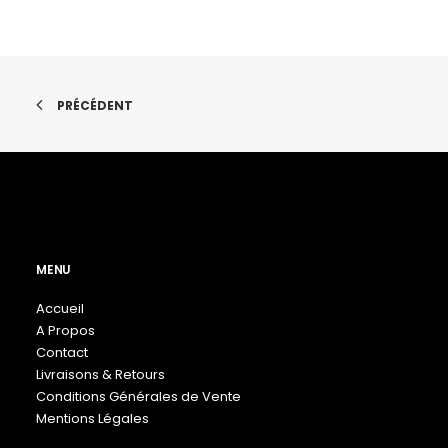
choisies
choisies
sur
sur
la
la
page
page
du
du
produit
produit
PRÉCÉDENT
MENU
Accueil
A Propos
Contact
Livraisons & Retours
Conditions Générales de Vente
Mentions Légales