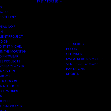
PRÊT À PORTER
RY
BOUR
HARTT WIP
E
PEAU NOIR
IN
MENT PROJECT
D ON
TEE-SHIRTS
ONT ST MICHEL
POLOS
 IN THE MORNING
CHEMISES
O KNITWEAR
SWEATSHIRTS & MAILLES
SE PROJECTS
VESTES & BLOUSONS
C PEACEMAKER
PANTALONS
NARY FITS
SHORTS
ABOOT
ER GOODS
 WING SHOES
VICE WORKS
ON
EIGNED
VERSAL WORKS
DEN