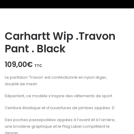
Carhartt Wip .Travon
Pant . Black
109,00
€
TTC
Le pantalon ‘Travon’ est confectionné en nylon léger,
doublé de mesh.
Déperlant, ce modèle s’inspire des vêtements de sport .
Ceinture élastique et d’ouvertures de jambes zippées. D
Des poches passepoilées zippées à l’avant et à l’arrière,
une broderie graphique et le Flag Label complètent le
design.