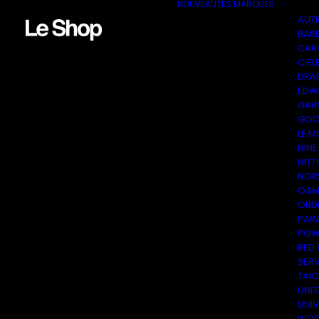
NOUVEAUTÉS
MARQUES
AUT
BAR
CAR
CIEL
DRA
EDW
GAR
GOO
LE M
NINE
NITT
NOR
OAM
ORDI
PAR
POW
RED
SER
TAI
UNF
UNI
WOO