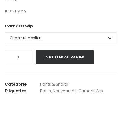
100% Nylon
Carhartt Wip
quantité
AJOUTER AU PANIER
de
Carhartt
Wip
.Travon
Catégorie
Pants & Shorts
Pant
Étiquettes
Pants
,
Nouveautés
,
Carhartt Wip
.
Black