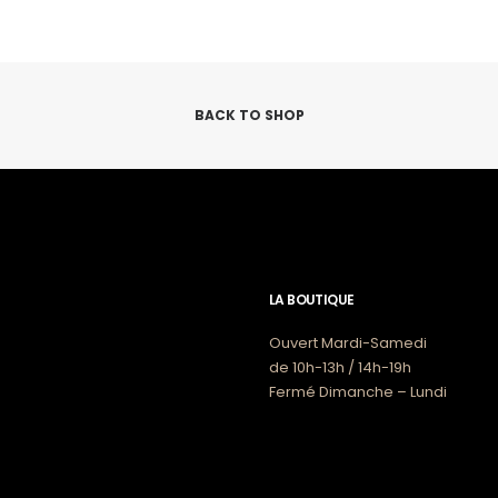
choisies
sur
la
page
du
produit
BACK TO SHOP
LA BOUTIQUE
Ouvert Mardi-Samedi
de 10h-13h / 14h-19h
Fermé Dimanche – Lundi