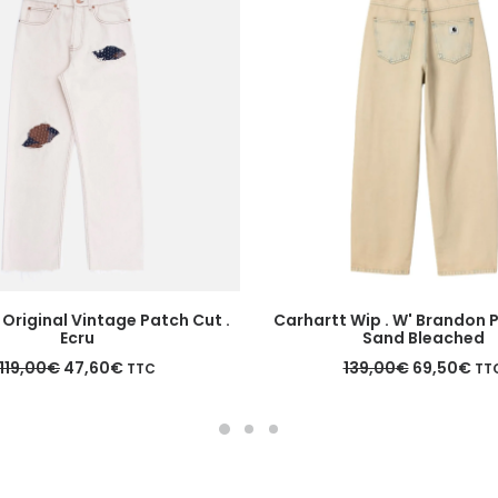
Ce
CHOIX DES OPTIONS
CHOIX DES OPTIONS
Original Vintage Patch Cut .
Carhartt Wip . W' Brandon P
produit
Ecru
Sand Bleached
a
Le
Le
Le
Le
119,00
€
47,60
€
plusieurs
139,00
€
69,50
€
TTC
TT
prix
prix
prix
pri
variations.
initial
actuel
initial
act
Les
était :
est :
était :
est 
options
119,00€.
47,60€.
139,00€.
69,
peuvent
être