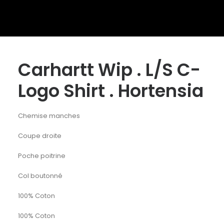
Carhartt Wip . L/S C-
Logo Shirt . Hortensia
Chemise manches
Coupe droite
Poche poitrine
Col boutonné
100% Coton
100% Coton