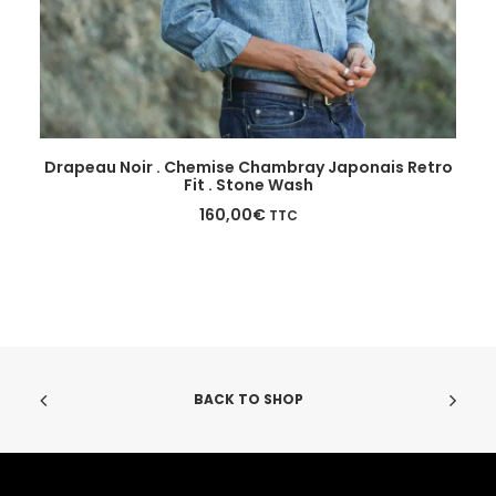
Ce
Ce
CHOIX DES OPTIONS
Drapeau Noir . Chemise Chambray Japonais Retro
produit
pr
Fit . Stone Wash
a
a
plusieurs
160,00
€
pl
TTC
variations.
var
Les
Le
options
op
peuvent
pe
être
êt
choisies
ch
sur
su
la
la
BACK TO SHOP
page
pa
du
du
produit
pr