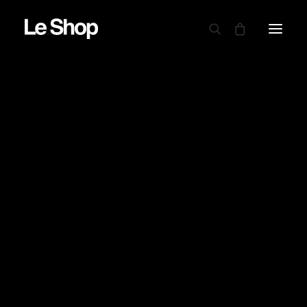
AUTRY
BARBOUR
CARHARTT WIP
CIELE
DRAPEAU NOIR
EDWIN
GARMENT PROJECT
ADD COMMENT
GOOD ON
Vous devez
vous connecter
pour publier un
LE MONT ST MICHEL
commentaire.
NINE IN THE MORNING
NITTO KNITWEAR
NORSE PROJECTS
OAMC PEACEMAKER
ORDINARY FITS
PARABOOT
POWER GOODS
RED WING SHOES