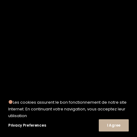
SERVICE WORKS
© 2026 Le Shop Nîmes. | Tous droits réservés.
TAION
UNFEIGNED
UNIVERSAL WORKS
WOODEN
TEE-SHIRTS
POLOS
CHEMISES
SWEATSHIRTS & MAILLES
VESTES & BLOUSONS
PANTALONS
SHORTS
CHAUSSURES
SNEAKERS
Les cookies assurent le bon fonctionnement de notre site
Internet. En continuant votre navigation, vous acceptez leur
utilisation
Privacy Preferences
I Agree