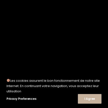
SERVICE WORKS
TAION
UNFEIGNED
UNIVERSAL WORKS
WOODEN
TEE-SHIRTS
POLOS
CHEMISES
SWEATSHIRTS & MAILLES
VESTES & BLOUSONS
PANTALONS
SHORTS
CHAUSSURES
SNEAKERS
Les cookies assurent le bon fonctionnement de notre site
© 2026 Le Shop Nîmes. | Tous droits réservés.
Internet. En continuant votre navigation, vous acceptez leur
utilisation
Privacy Preferences
I Agree