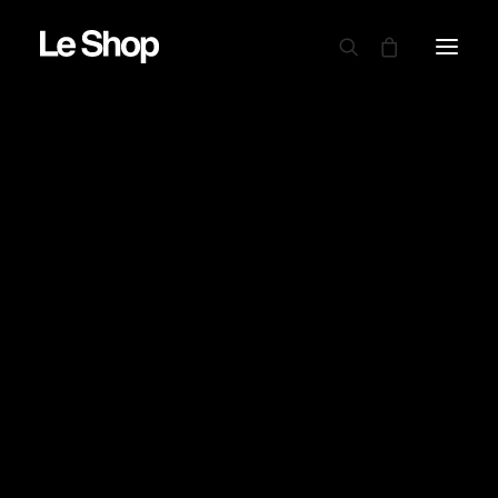
AUTRY
BARBOUR
CARHARTT WIP
CIELE
DRAPEAU NOIR
EDWIN
GARMENT PROJECT
GOOD ON
LE MONT ST MICHEL
NINE IN THE MORNING
NITTO KNITWEAR
NORSE PROJECTS
OAMC PEACEMAKER
ORDINARY FITS
PARABOOT
POWER GOODS
RED WING SHOES