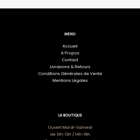
du
du
produit
pr
MENU
Accueil
A Propos
Contact
Livraisons & Retours
Conditions Générales de Vente
Mentions Légales
LA BOUTIQUE
Ouvert Mardi-Samedi
de 10h-13h / 14h-19h