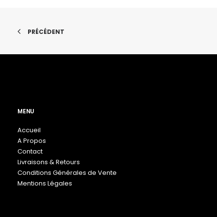
la
la
page
page
du
du
produit
produit
PRÉCÉDENT
MENU
Accueil
A Propos
Contact
Livraisons & Retours
Conditions Générales de Vente
Mentions Légales