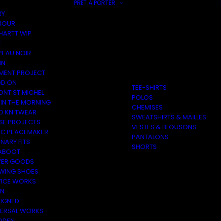
PRÊT À PORTER
RY
BOUR
HARTT WIP
E
PEAU NOIR
IN
MENT PROJECT
D ON
TEE-SHIRTS
ONT ST MICHEL
POLOS
 IN THE MORNING
CHEMISES
O KNITWEAR
SWEATSHIRTS & MAILLES
SE PROJECTS
VESTES & BLOUSONS
C PEACEMAKER
PANTALONS
NARY FITS
SHORTS
ABOOT
ER GOODS
 WING SHOES
VICE WORKS
ON
EIGNED
VERSAL WORKS
DEN