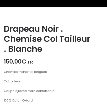
Drapeau Noir .
Chemise Col Tailleur
. Blanche
150,00
€
TTC
Chemise manches longues
Col tailleur
Coupe ajustée mais confortable
100% Coton Oxford