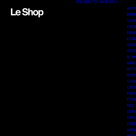
NOUVEAUTÉS
MARQUES
AUT
BAR
CAR
CIEL
DRA
EDW
GAR
GOO
LE M
NINE
NITT
NOR
OAM
ORDI
PAR
POW
RED
SER
TAI
UNF
UNI
WOO