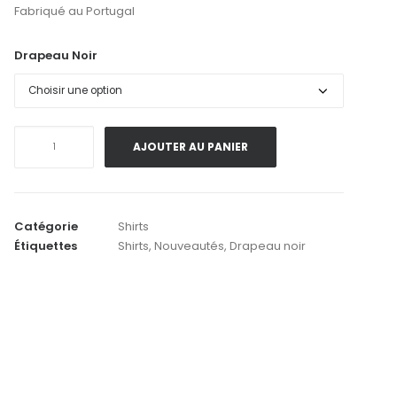
Fabriqué au Portugal
Drapeau Noir
quantité
AJOUTER AU PANIER
de
Drapeau
Noir
.
Catégorie
Shirts
Chemise
Étiquettes
Shirts
,
Nouveautés
,
Drapeau noir
Col
Tailleur
.
Blanche