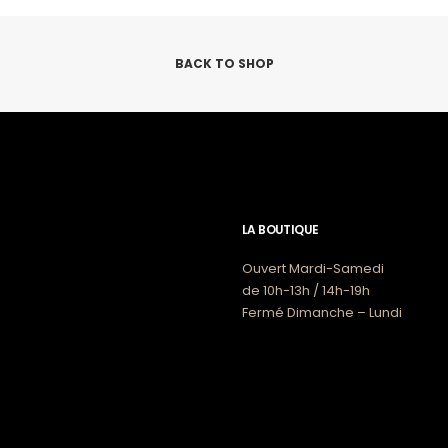
la
page
du
produit
BACK TO SHOP
LA BOUTIQUE
Ouvert Mardi-Samedi
de 10h-13h / 14h-19h
Fermé Dimanche – Lundi