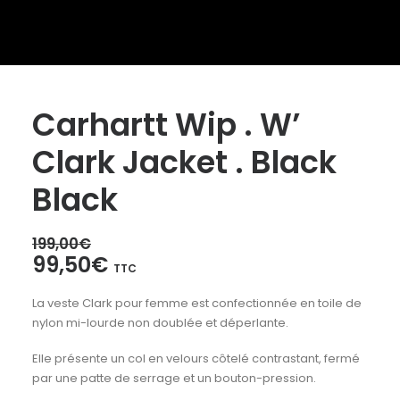
Carhartt Wip . W’
Clark Jacket . Black
Black
199,00
€
Le
Le
99,50
€
TTC
prix
prix
La veste Clark pour femme est confectionnée en toile de
initial
actuel
nylon mi-lourde non doublée et déperlante.
était :
est :
199,00€.
99,50€.
Elle présente un col en velours côtelé contrastant, fermé
par une patte de serrage et un bouton-pression.