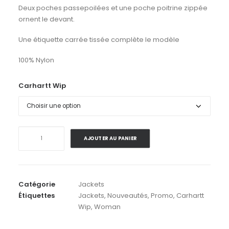
Deux poches passepoilées et une poche poitrine zippée
ornent le devant.
Une étiquette carrée tissée complète le modèle
100% Nylon
Carhartt Wip
quantité
AJOUTER AU PANIER
de
Carhartt
Wip
.
Catégorie
Jackets
W'
Étiquettes
Jackets
,
Nouveautés
,
Promo
,
Carhartt
Clark
Wip
,
Woman
Jacket
.