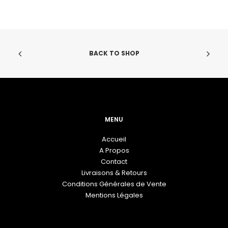
peuvent
pe
être
êt
choisies
ch
sur
su
la
la
BACK TO SHOP
page
pa
du
du
produit
pr
MENU
Accueil
A Propos
Contact
Livraisons & Retours
Conditions Générales de Vente
Mentions Légales