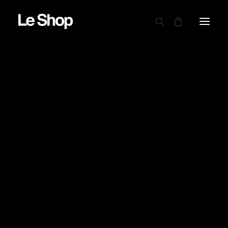
AUTRY
BARBOUR
CARHARTT WIP
CIELE
DRAPEAU NOIR
PROMO !
EDWIN
GARMENT PROJECT
GOOD ON
LE MONT ST MICHEL
NINE IN THE MORNING
NITTO KNITWEAR
NORSE PROJECTS
OAMC PEACEMAKER
ORDINARY FITS
PARABOOT
POWER GOODS
RED WING SHOES