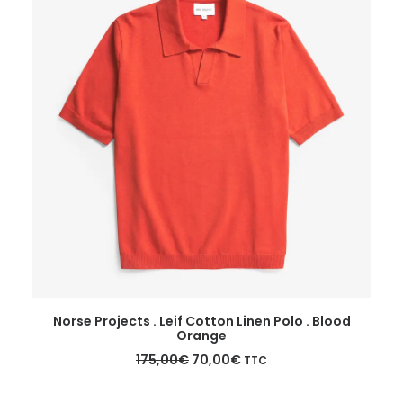
peuvent
être
choisies
sur
la
page
du
produit
Ce
CHOIX DES OPTIONS
Norse Projects . Leif Cotton Linen Polo . Blood
produit
Orange
a
Le
Le
plusieurs
175,00
€
70,00
€
TTC
prix
prix
variations.
initial
actuel
Les
était :
est :