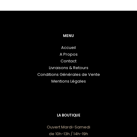
options
175,00€.
70,00€.
peuvent
être
choisies
sur
la
MENU
page
du
Accueil
produit
A Propos
Contact
Livraisons & Retours
Conditions Générales de Vente
Mentions Légales
LA BOUTIQUE
Ouvert Mardi-Samedi
de 10h-13h / 14h-19h