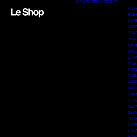
NOUVEAUTÉS
MARQUES
AUT
BAR
CAR
CIEL
DRA
EDW
GAR
GOO
LE M
NINE
NITT
NOR
OAM
ORDI
PAR
POW
RED
SER
TAI
UNF
UNI
WOO