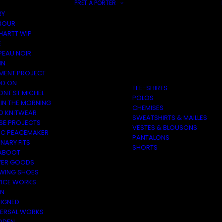
PRÊT À PORTER
RY
BOUR
HARTT WIP
E
PEAU NOIR
IN
MENT PROJECT
D ON
TEE-SHIRTS
ONT ST MICHEL
POLOS
 IN THE MORNING
CHEMISES
O KNITWEAR
SWEATSHIRTS & MAILLES
SE PROJECTS
VESTES & BLOUSONS
C PEACEMAKER
PANTALONS
NARY FITS
SHORTS
ABOOT
ER GOODS
 WING SHOES
VICE WORKS
ON
EIGNED
VERSAL WORKS
DEN