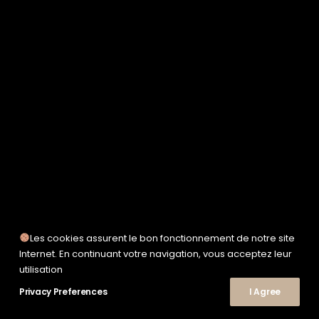
SERVICE WORKS
TAION
UNFEIGNED
UNIVERSAL WORKS
WOODEN
TEE-SHIRTS
POLOS
CHEMISES
SWEATSHIRTS & MAILLES
© 2026 Le Shop Nîmes. | Tous droits réservés.
VESTES & BLOUSONS
PANTALONS
SHORTS
CHAUSSURES
SNEAKERS
Les cookies assurent le bon fonctionnement de notre site
Internet. En continuant votre navigation, vous acceptez leur
utilisation
Privacy Preferences
I Agree