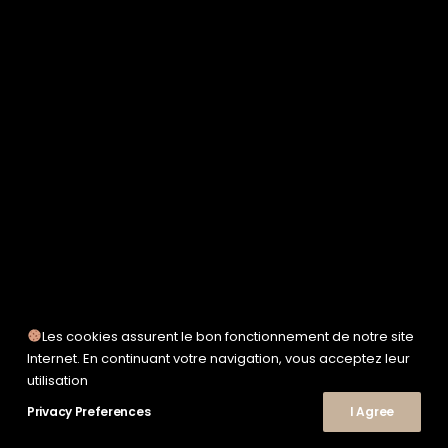
SERVICE WORKS
TAION
UNFEIGNED
UNIVERSAL WORKS
WOODEN
TEE-SHIRTS
POLOS
CHEMISES
SWEATSHIRTS & MAILLES
VESTES & BLOUSONS
PANTALONS
SHORTS
CHAUSSURES
SNEAKERS
Les cookies assurent le bon fonctionnement de notre site
Internet. En continuant votre navigation, vous acceptez leur
utilisation
Privacy Preferences
I Agree
© 2026 Le Shop Nîmes. | Tous droits réservés.