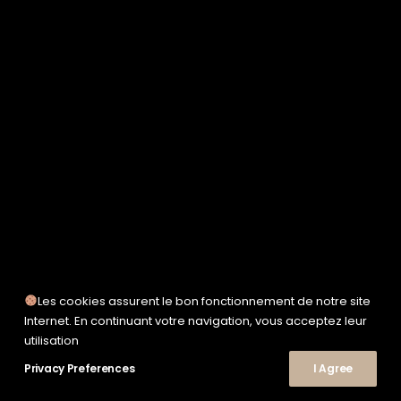
SERVICE WORKS
TAION
UNFEIGNED
UNIVERSAL WORKS
WOODEN
TEE-SHIRTS
POLOS
CHEMISES
SWEATSHIRTS & MAILLES
VESTES & BLOUSONS
PANTALONS
SHORTS
CHAUSSURES
SNEAKERS
Les cookies assurent le bon fonctionnement de notre site
Internet. En continuant votre navigation, vous acceptez leur
utilisation
Privacy Preferences
I Agree
© 2026 Le Shop Nîmes. | Tous droits réservés.