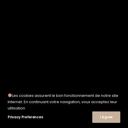
SERVICE WORKS
TAION
UNFEIGNED
UNIVERSAL WORKS
WOODEN
TEE-SHIRTS
POLOS
CHEMISES
SWEATSHIRTS & MAILLES
VESTES & BLOUSONS
PANTALONS
SHORTS
CHAUSSURES
SNEAKERS
Les cookies assurent le bon fonctionnement de notre site
Internet. En continuant votre navigation, vous acceptez leur
utilisation
© 2026 Le Shop Nîmes. | Tous droits réservés.
Privacy Preferences
I Agree