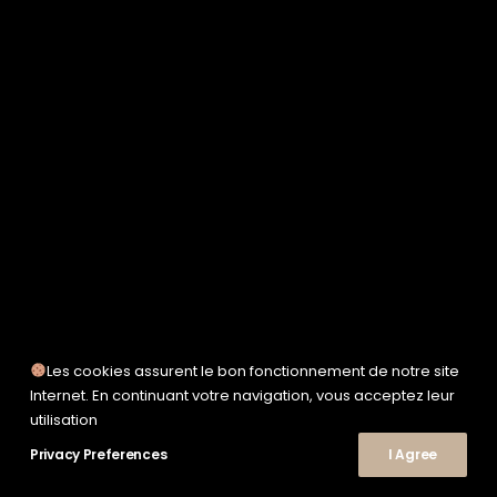
SERVICE WORKS
TAION
UNFEIGNED
UNIVERSAL WORKS
WOODEN
TEE-SHIRTS
POLOS
CHEMISES
SWEATSHIRTS & MAILLES
VESTES & BLOUSONS
PANTALONS
SHORTS
CHAUSSURES
SNEAKERS
Les cookies assurent le bon fonctionnement de notre site
Internet. En continuant votre navigation, vous acceptez leur
© 2026 Le Shop Nîmes. | Tous droits réservés.
utilisation
Privacy Preferences
I Agree