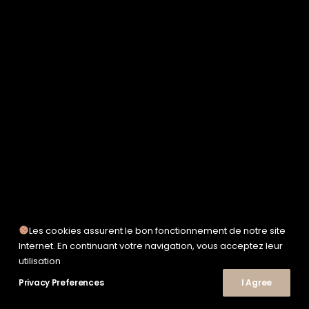
SERVICE WORKS
TAION
UNFEIGNED
UNIVERSAL WORKS
WOODEN
TEE-SHIRTS
POLOS
CHEMISES
SWEATSHIRTS & MAILLES
VESTES & BLOUSONS
PANTALONS
SHORTS
CHAUSSURES
SNEAKERS
Les cookies assurent le bon fonctionnement de notre site
Internet. En continuant votre navigation, vous acceptez leur
utilisation
© 2026 Le Shop Nîmes. | Tous droits réservés.
Privacy Preferences
I Agree