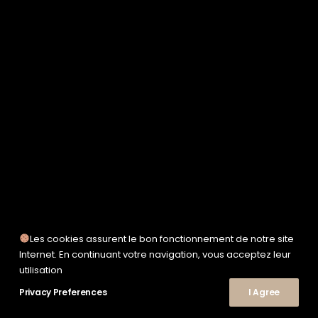
SERVICE WORKS
TAION
UNFEIGNED
UNIVERSAL WORKS
WOODEN
TEE-SHIRTS
POLOS
CHEMISES
SWEATSHIRTS & MAILLES
VESTES & BLOUSONS
PANTALONS
SHORTS
CHAUSSURES
SNEAKERS
Les cookies assurent le bon fonctionnement de notre site
Internet. En continuant votre navigation, vous acceptez leur
utilisation
Privacy Preferences
I Agree
© 2026 Le Shop Nîmes. | Tous droits réservés.