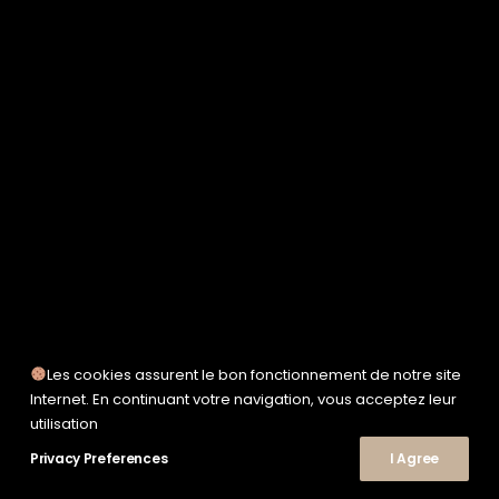
SERVICE WORKS
TAION
UNFEIGNED
UNIVERSAL WORKS
WOODEN
TEE-SHIRTS
POLOS
CHEMISES
SWEATSHIRTS & MAILLES
VESTES & BLOUSONS
PANTALONS
SHORTS
CHAUSSURES
SNEAKERS
Les cookies assurent le bon fonctionnement de notre site
Internet. En continuant votre navigation, vous acceptez leur
utilisation
Privacy Preferences
I Agree
© 2026 Le Shop Nîmes. | Tous droits réservés.