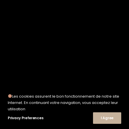
SERVICE WORKS
TAION
UNFEIGNED
UNIVERSAL WORKS
WOODEN
TEE-SHIRTS
POLOS
CHEMISES
SWEATSHIRTS & MAILLES
VESTES & BLOUSONS
PANTALONS
SHORTS
CHAUSSURES
SNEAKERS
Les cookies assurent le bon fonctionnement de notre site
Internet. En continuant votre navigation, vous acceptez leur
utilisation
Privacy Preferences
© 2026 Le Shop Nîmes. | Tous droits réservés.
I Agree