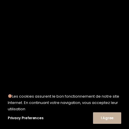
SERVICE WORKS
TAION
UNFEIGNED
UNIVERSAL WORKS
WOODEN
TEE-SHIRTS
POLOS
CHEMISES
SWEATSHIRTS & MAILLES
VESTES & BLOUSONS
PANTALONS
SHORTS
CHAUSSURES
SNEAKERS
Les cookies assurent le bon fonctionnement de notre site
Internet. En continuant votre navigation, vous acceptez leur
utilisation
Privacy Preferences
© 2026 Le Shop Nîmes. | Tous droits réservés.
I Agree