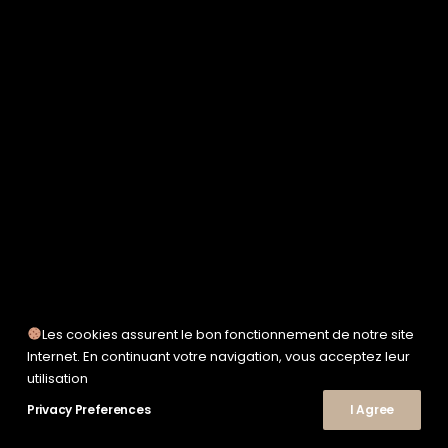
SERVICE WORKS
TAION
UNFEIGNED
UNIVERSAL WORKS
WOODEN
TEE-SHIRTS
POLOS
CHEMISES
SWEATSHIRTS & MAILLES
VESTES & BLOUSONS
PANTALONS
SHORTS
CHAUSSURES
SNEAKERS
Les cookies assurent le bon fonctionnement de notre site
Internet. En continuant votre navigation, vous acceptez leur
utilisation
Privacy Preferences
© 2026 Le Shop Nîmes. | Tous droits réservés.
I Agree