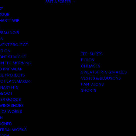
PRÊT À PORTER
RY
BOUR
HARTT WIP
E
PEAU NOIR
IN
MENT PROJECT
D ON
TEE-SHIRTS
ONT ST MICHEL
POLOS
 IN THE MORNING
CHEMISES
O KNITWEAR
SWEATSHIRTS & MAILLES
SE PROJECTS
VESTES & BLOUSONS
C PEACEMAKER
PANTALONS
NARY FITS
SHORTS
ABOOT
ER GOODS
 WING SHOES
VICE WORKS
ON
EIGNED
VERSAL WORKS
DEN