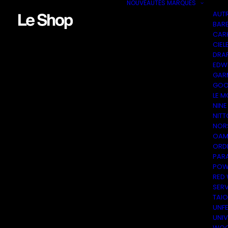
NOUVEAUTÉS
MARQUES
AUT
BAR
CAR
CIEL
DRA
EDW
GAR
GOO
LE M
NINE
NITT
NOR
OAM
ORDI
PAR
POW
RED
SER
TAI
UNF
UNI
WOO