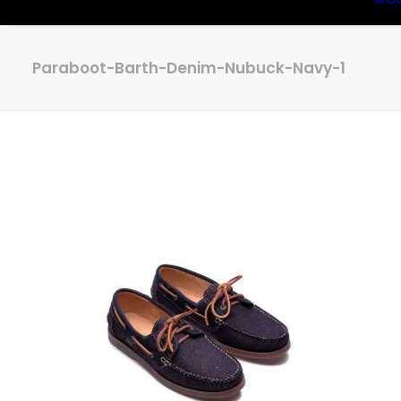
Paraboot-Barth-Denim-Nubuck-Navy-1