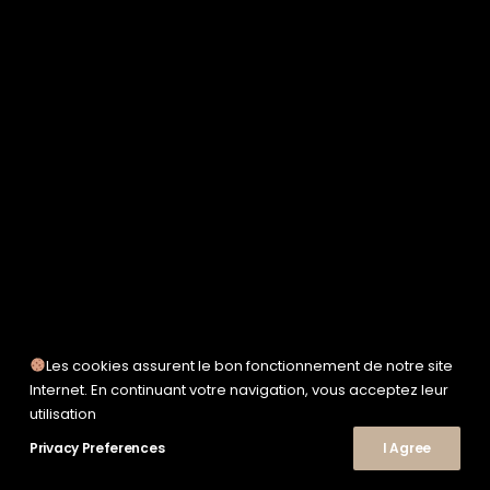
SERVICE WORKS
TAION
UNFEIGNED
UNIVERSAL WORKS
WOODEN
TEE-SHIRTS
POLOS
CHEMISES
SWEATSHIRTS & MAILLES
VESTES & BLOUSONS
PANTALONS
SHORTS
CHAUSSURES
SNEAKERS
Les cookies assurent le bon fonctionnement de notre site
© 2026 Le Shop Nîmes. | Tous droits réservés.
Internet. En continuant votre navigation, vous acceptez leur
utilisation
Privacy Preferences
I Agree