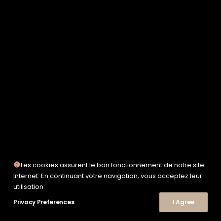
SERVICE WORKS
TAION
UNFEIGNED
UNIVERSAL WORKS
WOODEN
TEE-SHIRTS
POLOS
CHEMISES
SWEATSHIRTS & MAILLES
VESTES & BLOUSONS
PANTALONS
SHORTS
CHAUSSURES
SNEAKERS
Les cookies assurent le bon fonctionnement de notre site
Internet. En continuant votre navigation, vous acceptez leur
utilisation
© 2026 Le Shop Nîmes. | Tous droits réservés.
Privacy Preferences
I Agree