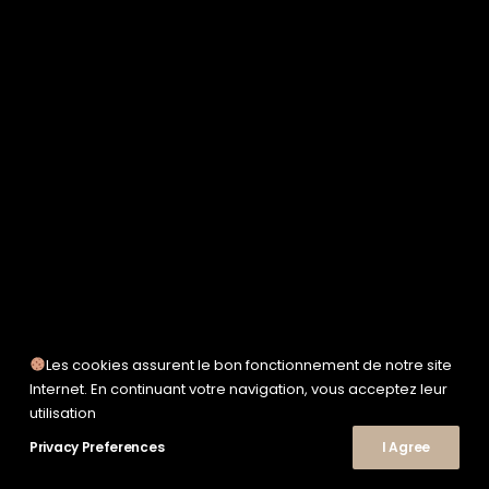
SERVICE WORKS
TAION
UNFEIGNED
UNIVERSAL WORKS
WOODEN
TEE-SHIRTS
POLOS
CHEMISES
SWEATSHIRTS & MAILLES
VESTES & BLOUSONS
PANTALONS
SHORTS
CHAUSSURES
SNEAKERS
Les cookies assurent le bon fonctionnement de notre site
© 2026 Le Shop Nîmes. | Tous droits réservés.
Internet. En continuant votre navigation, vous acceptez leur
utilisation
Privacy Preferences
I Agree