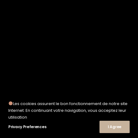
SERVICE WORKS
TAION
UNFEIGNED
UNIVERSAL WORKS
WOODEN
TEE-SHIRTS
POLOS
CHEMISES
SWEATSHIRTS & MAILLES
VESTES & BLOUSONS
PANTALONS
SHORTS
CHAUSSURES
SNEAKERS
Les cookies assurent le bon fonctionnement de notre site
Internet. En continuant votre navigation, vous acceptez leur
utilisation
Privacy Preferences
I Agree
© 2026 Le Shop Nîmes. | Tous droits réservés.