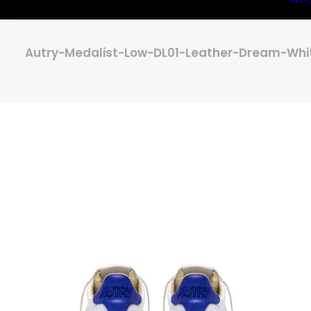
Autry-Medalist-Low-DL01-Leather-Dream-Wh