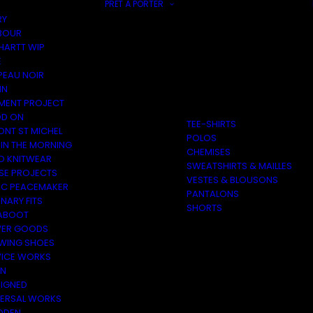
PRÊT À PORTER
RY
BOUR
HARTT WIP
E
PEAU NOIR
IN
MENT PROJECT
D ON
TEE-SHIRTS
ONT ST MICHEL
POLOS
 IN THE MORNING
CHEMISES
O KNITWEAR
SWEATSHIRTS & MAILLES
SE PROJECTS
VESTES & BLOUSONS
C PEACEMAKER
PANTALONS
NARY FITS
SHORTS
ABOOT
ER GOODS
 WING SHOES
VICE WORKS
ON
EIGNED
VERSAL WORKS
DEN