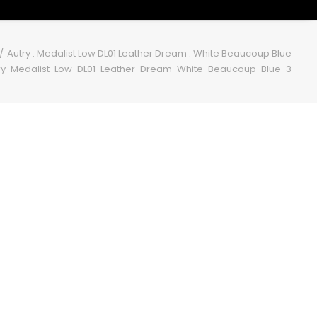
Autry . Medalist Low DL01 Leather Dream . White Beaucoup Blue
ry-Medalist-Low-DL01-Leather-Dream-White-Beaucoup-Blue-3