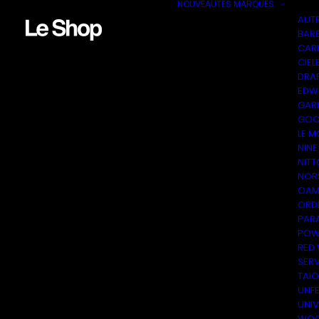
NOUVEAUTÉS
MARQUES
AUT
BAR
CAR
CIEL
DRA
EDW
GAR
GOO
LE M
NINE
NITT
NOR
OAM
ORDI
PAR
POW
RED
SER
TAI
UNF
UNI
WOO