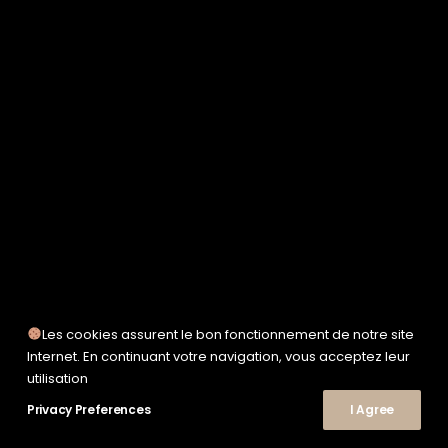
SERVICE WORKS
TAION
UNFEIGNED
UNIVERSAL WORKS
WOODEN
TEE-SHIRTS
POLOS
CHEMISES
SWEATSHIRTS & MAILLES
VESTES & BLOUSONS
PANTALONS
SHORTS
CHAUSSURES
SNEAKERS
Les cookies assurent le bon fonctionnement de notre site
Internet. En continuant votre navigation, vous acceptez leur
utilisation
Privacy Preferences
© 2026 Le Shop Nîmes. | Tous droits réservés.
I Agree