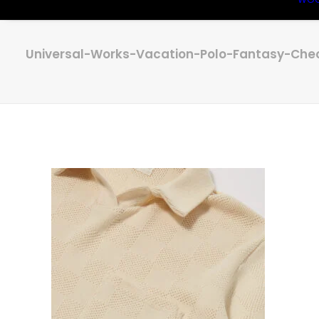
Universal-Works-Vacation-Polo-Fantasy-Che