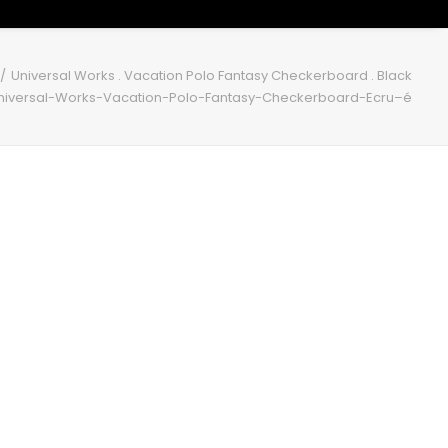
Universal Works . Vacation Polo Fantasy Checkerboard . Black
niversal-Works-Vacation-Polo-Fantasy-Checkerboard-Ecru–é