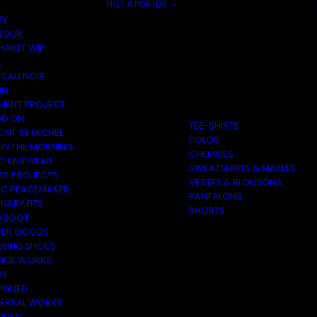
PRÊT À PORTER
RY
BOUR
HARTT WIP
E
PEAU NOIR
IN
MENT PROJECT
D ON
TEE-SHIRTS
ONT ST MICHEL
POLOS
 IN THE MORNING
CHEMISES
O KNITWEAR
SWEATSHIRTS & MAILLES
SE PROJECTS
VESTES & BLOUSONS
C PEACEMAKER
PANTALONS
NARY FITS
SHORTS
ABOOT
ER GOODS
 WING SHOES
VICE WORKS
ON
EIGNED
VERSAL WORKS
DEN