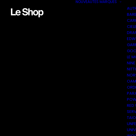
NOUVEAUTÉS
MARQUES
AUT
BAR
CAR
CIEL
DRA
EDW
GAR
GOO
LE M
NINE
NITT
NOR
OAM
ORDI
PAR
POW
RED
SER
TAI
UNF
UNI
WOO