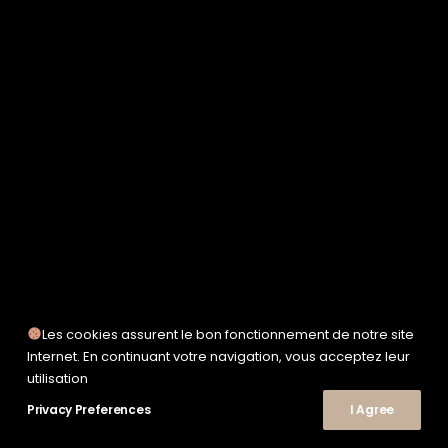
SERVICE WORKS
TAION
UNFEIGNED
UNIVERSAL WORKS
WOODEN
TEE-SHIRTS
POLOS
CHEMISES
SWEATSHIRTS & MAILLES
VESTES & BLOUSONS
PANTALONS
SHORTS
CHAUSSURES
SNEAKERS
Les cookies assurent le bon fonctionnement de notre site
Internet. En continuant votre navigation, vous acceptez leur
utilisation
Privacy Preferences
© 2026 Le Shop Nîmes. | Tous droits réservés.
I Agree