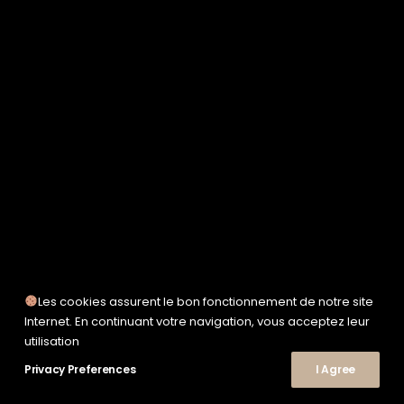
SERVICE WORKS
TAION
UNFEIGNED
UNIVERSAL WORKS
WOODEN
TEE-SHIRTS
POLOS
CHEMISES
SWEATSHIRTS & MAILLES
VESTES & BLOUSONS
PANTALONS
SHORTS
CHAUSSURES
SNEAKERS
Les cookies assurent le bon fonctionnement de notre site
Internet. En continuant votre navigation, vous acceptez leur
utilisation
Privacy Preferences
© 2026 Le Shop Nîmes. | Tous droits réservés.
I Agree