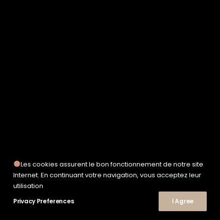
SERVICE WORKS
TAION
UNFEIGNED
UNIVERSAL WORKS
WOODEN
TEE-SHIRTS
POLOS
CHEMISES
SWEATSHIRTS & MAILLES
VESTES & BLOUSONS
PANTALONS
SHORTS
CHAUSSURES
SNEAKERS
Les cookies assurent le bon fonctionnement de notre site
Internet. En continuant votre navigation, vous acceptez leur
utilisation
© 2026 Le Shop Nîmes. | Tous droits réservés.
Privacy Preferences
I Agree