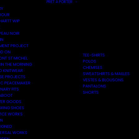
PRÊT À PORTER
RY
BOUR
HARTT WIP
E
PEAU NOIR
IN
MENT PROJECT
D ON
TEE-SHIRTS
ONT ST MICHEL
POLOS
 IN THE MORNING
CHEMISES
O KNITWEAR
SWEATSHIRTS & MAILLES
SE PROJECTS
VESTES & BLOUSONS
C PEACEMAKER
PANTALONS
NARY FITS
SHORTS
ABOOT
ER GOODS
 WING SHOES
VICE WORKS
ON
EIGNED
VERSAL WORKS
DEN