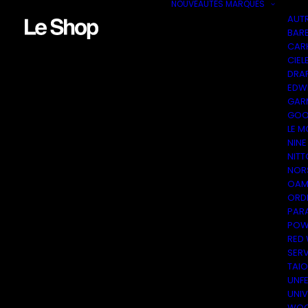
NOUVEAUTÉS
MARQUES
AUT
BAR
CAR
CIEL
DRA
EDW
GAR
GOO
LE M
NINE
NITT
NOR
OAM
ORDI
PAR
POW
RED
SER
TAI
UNF
UNI
WOO