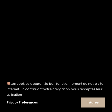
SERVICE WORKS
TAION
UNFEIGNED
UNIVERSAL WORKS
WOODEN
TEE-SHIRTS
POLOS
CHEMISES
SWEATSHIRTS & MAILLES
VESTES & BLOUSONS
PANTALONS
SHORTS
CHAUSSURES
SNEAKERS
Les cookies assurent le bon fonctionnement de notre site
© 2026 Le Shop Nîmes. | Tous droits réservés.
Internet. En continuant votre navigation, vous acceptez leur
utilisation
Privacy Preferences
I Agree