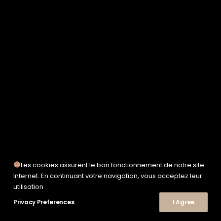
SERVICE WORKS
TAION
UNFEIGNED
UNIVERSAL WORKS
WOODEN
TEE-SHIRTS
POLOS
CHEMISES
SWEATSHIRTS & MAILLES
VESTES & BLOUSONS
PANTALONS
SHORTS
CHAUSSURES
SNEAKERS
Les cookies assurent le bon fonctionnement de notre site
Internet. En continuant votre navigation, vous acceptez leur
© 2026 Le Shop Nîmes. | Tous droits réservés.
utilisation
Privacy Preferences
I Agree