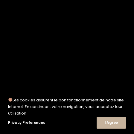
SERVICE WORKS
TAION
UNFEIGNED
UNIVERSAL WORKS
WOODEN
TEE-SHIRTS
POLOS
CHEMISES
SWEATSHIRTS & MAILLES
VESTES & BLOUSONS
PANTALONS
SHORTS
CHAUSSURES
SNEAKERS
Les cookies assurent le bon fonctionnement de notre site
© 2026 Le Shop Nîmes. | Tous droits réservés.
Internet. En continuant votre navigation, vous acceptez leur
utilisation
Privacy Preferences
I Agree