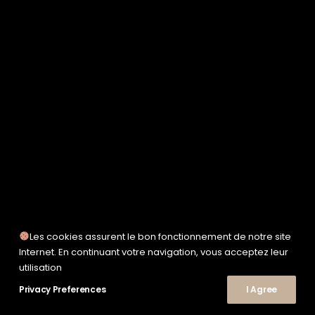
SERVICE WORKS
TAION
UNFEIGNED
UNIVERSAL WORKS
WOODEN
TEE-SHIRTS
POLOS
CHEMISES
SWEATSHIRTS & MAILLES
VESTES & BLOUSONS
PANTALONS
SHORTS
CHAUSSURES
SNEAKERS
Les cookies assurent le bon fonctionnement de notre site
Internet. En continuant votre navigation, vous acceptez leur
utilisation
Privacy Preferences
I Agree
© 2026 Le Shop Nîmes. | Tous droits réservés.