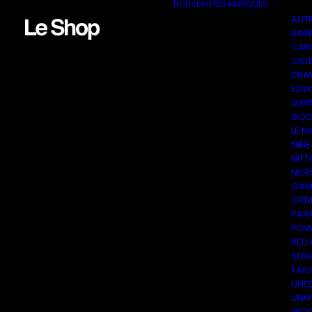
NOUVEAUTÉS
MARQUES
AUT
BAR
CAR
CIEL
DRA
EDW
GAR
GOO
LE M
NINE
NITT
NOR
OAM
ORDI
PAR
POW
RED
SER
TAI
UNF
UNI
WOO