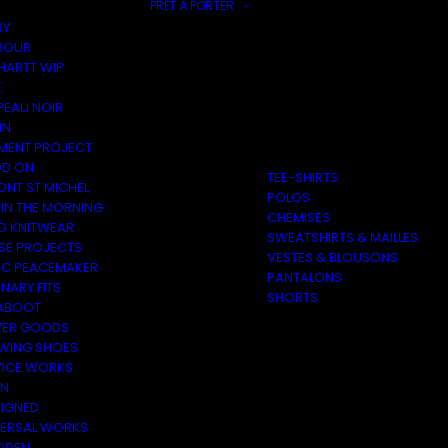
PRÊT À PORTER
RY
BOUR
HARTT WIP
E
PEAU NOIR
IN
MENT PROJECT
D ON
TEE-SHIRTS
ONT ST MICHEL
POLOS
 IN THE MORNING
CHEMISES
O KNITWEAR
SWEATSHIRTS & MAILLES
SE PROJECTS
VESTES & BLOUSONS
C PEACEMAKER
PANTALONS
NARY FITS
SHORTS
ABOOT
ER GOODS
 WING SHOES
VICE WORKS
ON
EIGNED
VERSAL WORKS
DEN